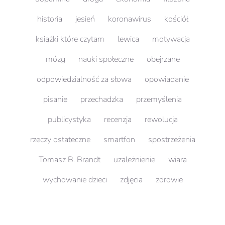
historia
jesień
koronawirus
kościół
książki które czytam
lewica
motywacja
mózg
nauki społeczne
obejrzane
odpowiedzialność za słowa
opowiadanie
pisanie
przechadzka
przemyślenia
publicystyka
recenzja
rewolucja
rzeczy ostateczne
smartfon
spostrzeżenia
Tomasz B. Brandt
uzależnienie
wiara
wychowanie dzieci
zdjęcia
zdrowie