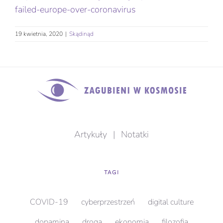
failed-europe-over-coronavirus
19 kwietnia, 2020
|
Skądinąd
Artykuły
|
Notatki
TAGI
COVID-19
cyberprzestrzeń
digital culture
dopamina
droga
ekonomia
filozofia