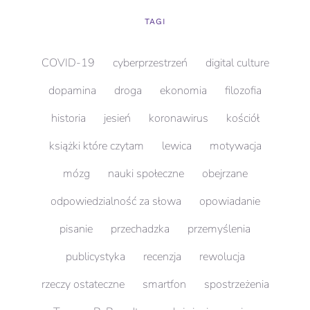
TAGI
COVID-19
cyberprzestrzeń
digital culture
dopamina
droga
ekonomia
filozofia
historia
jesień
koronawirus
kościół
książki które czytam
lewica
motywacja
mózg
nauki społeczne
obejrzane
odpowiedzialność za słowa
opowiadanie
pisanie
przechadzka
przemyślenia
publicystyka
recenzja
rewolucja
rzeczy ostateczne
smartfon
spostrzeżenia