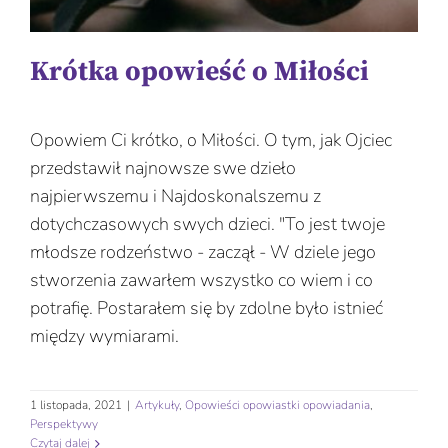
Krótka opowieść o Miłości
Opowiem Ci krótko, o Miłości. O tym, jak Ojciec
przedstawił najnowsze swe dzieło
najpierwszemu i Najdoskonalszemu z
dotychczasowych swych dzieci. "To jest twoje
młodsze rodzeństwo - zaczął - W dziele jego
stworzenia zawarłem wszystko co wiem i co
potrafię. Postarałem się by zdolne było istnieć
między wymiarami.
1 listopada, 2021
|
Artykuły
,
Opowieści opowiastki opowiadania
,
Perspektywy
Czytaj dalej