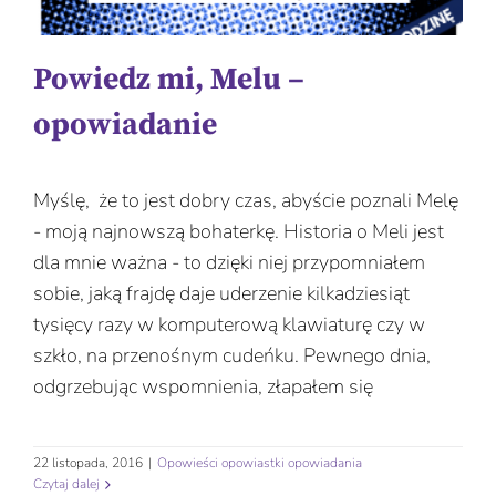
Powiedz mi, Melu –
opowiadanie
Myślę, że to jest dobry czas, abyście poznali Melę
- moją najnowszą bohaterkę. Historia o Meli jest
dla mnie ważna - to dzięki niej przypomniałem
sobie, jaką frajdę daje uderzenie kilkadziesiąt
tysięcy razy w komputerową klawiaturę czy w
szkło, na przenośnym cudeńku. Pewnego dnia,
odgrzebując wspomnienia, złapałem się
22 listopada, 2016
|
Opowieści opowiastki opowiadania
Czytaj dalej