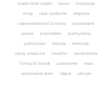
książki które czytam
lewica
motywacja
mózg
nauki społeczne
obejrzane
odpowiedzialność za słowa
opowiadanie
pisanie
przechadzka
przemyślenia
publicystyka
recenzja
rewolucja
rzeczy ostateczne
smartfon
spostrzeżenia
Tomasz B. Brandt
uzależnienie
wiara
wychowanie dzieci
zdjęcia
zdrowie