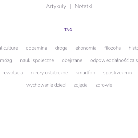
Artykuły
|
Notatki
TAGI
al culture
dopamina
droga
ekonomia
filozofia
hist
mózg
nauki społeczne
obejrzane
odpowiedzialność za 
rewolucja
rzeczy ostateczne
smartfon
spostrzeżenia
wychowanie dzieci
zdjęcia
zdrowie