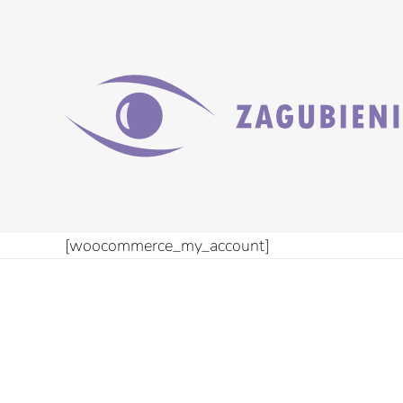
Przejdź
do
zawartości
[woocommerce_my_account]