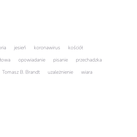
oria
jesień
koronawirus
kościół
słowa
opowiadanie
pisanie
przechadzka
Tomasz B. Brandt
uzależnienie
wiara