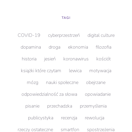
TAGI
COVID-19
cyberprzestrzeń
digital culture
dopamina
droga
ekonomia
filozofia
historia
jesień
koronawirus
kościół
książki które czytam
lewica
motywacja
mózg
nauki społeczne
obejrzane
odpowiedzialność za słowa
opowiadanie
pisanie
przechadzka
przemyślenia
publicystyka
recenzja
rewolucja
rzeczy ostateczne
smartfon
spostrzeżenia