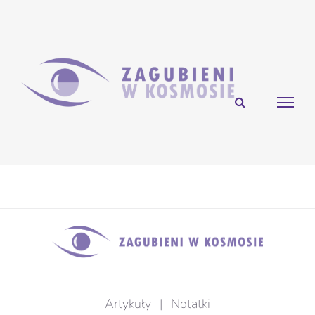
Przejdź
do
zawartości
Artykuły
|
Notatki