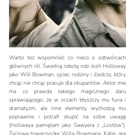
Warto też wspomnieć co nieco o odtwórcach
głównych ról. Świetną robotę robi Josh Holloway
jako Will Bowman, ojciec rodziny i śledczy, który
chcąc nie chcąc pracuje dla okupantów. Aktor mie
ma co prawda takiego magicznego daru
sprawiającego, że w oczach błyszczy mu furia i
dramatyzm, ale inne elementy wychodzą mu
poprawnie i potrafi skupić na sobie uwagę
(Hollwaya pamiętam jako Sawyera z „Lostów”).
Życiową towarzyszkę Willa Bowmana, Katie, gra