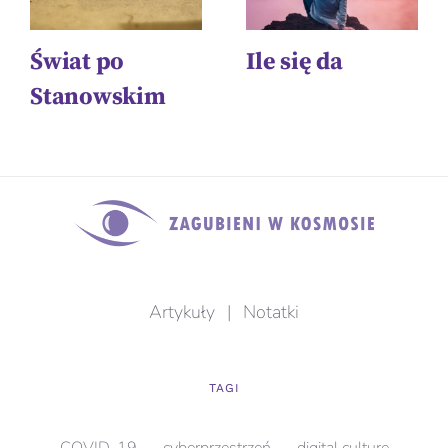
Świat po
Ile się da
Stanowskim
Artykuły
|
Notatki
TAGI
COVID-19
cyberprzestrzeń
digital culture