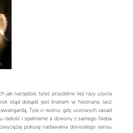
 jak narzędzie, tyleż przydatne ileż razy użycia
rok stąd dokądś jest krokiem w Nieznane, lecz
ię awangardą. Tyle ci wolno, gdy uczciwych zasad
cu radość i spełnienie a dzwony z samego Nieba
zezwyciężaj pokusę nadawania doniosłego sensu