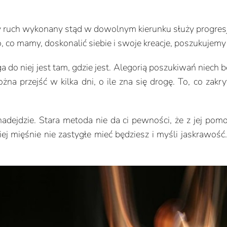
ruch wykonany stąd w dowolnym kierunku służy progresji. 
o, co mamy, doskonalić siebie i swoje kreacje, poszukujemy
 do niej jest tam, gdzie jest. Alegorią poszukiwań niech 
można przejść w kilka dni, o ile zna się drogę. To, co zakr
o nadejdzie. Stara metoda nie da ci pewności, że z jej 
ej mięśnie nie zastygłe mieć będziesz i myśli jaskrawość