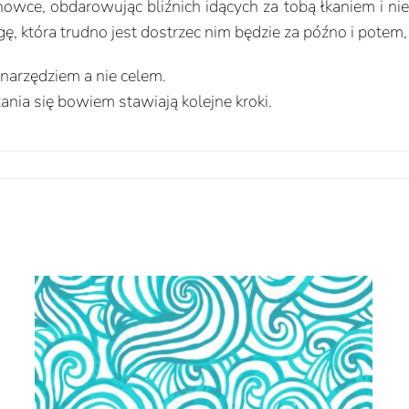
e, obdarowując bliźnich idących za tobą łkaniem i niec
 która trudno jest dostrzec nim będzie za późno i potem, j
 narzędziem a nie celem.
zania się bowiem stawiają kolejne kroki.