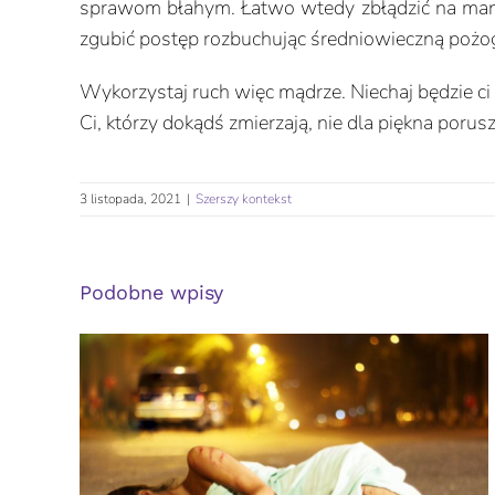
sprawom błahym. Łatwo wtedy zbłądzić na manowc
zgubić postęp rozbuchując średniowieczną pożogę,
Wykorzystaj ruch więc mądrze. Niechaj będzie ci
Ci, którzy dokądś zmierzają, nie dla piękna porus
3 listopada, 2021
|
Szerszy kontekst
Podobne wpisy