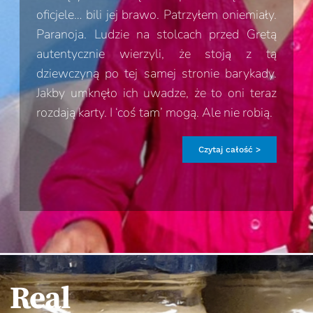
oficjele… bili jej brawo. Patrzyłem oniemiały.
Paranoja. Ludzie na stolcach przed Gretą
autentycznie wierzyli, że stoją z tą
dziewczyną po tej samej stronie barykady.
Jakby umknęło ich uwadze, że to oni teraz
rozdają karty. I ‘coś tam’ mogą. Ale nie robią.
Czytaj całość >
Real