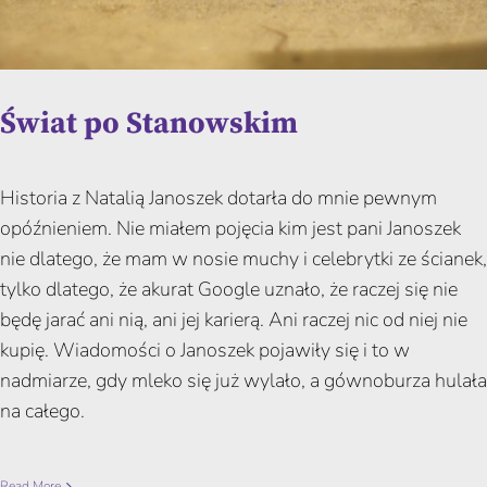
Świat po Stanowskim
Historia z Natalią Janoszek dotarła do mnie pewnym
opóźnieniem. Nie miałem pojęcia kim jest pani Janoszek
nie dlatego, że mam w nosie muchy i celebrytki ze ścianek,
tylko dlatego, że akurat Google uznało, że raczej się nie
będę jarać ani nią, ani jej karierą. Ani raczej nic od niej nie
kupię. Wiadomości o Janoszek pojawiły się i to w
nadmiarze, gdy mleko się już wylało, a gównoburza hulała
na całego.
Read More