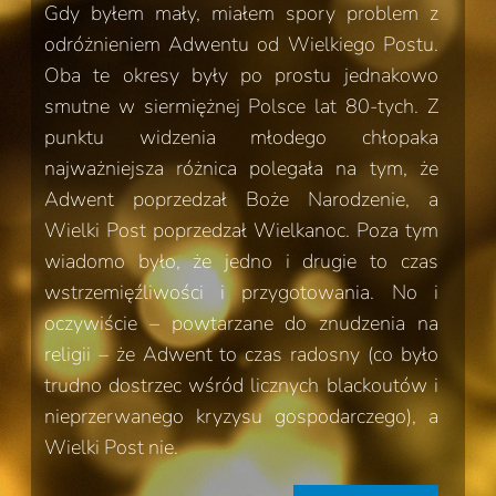
Gdy byłem mały, miałem spory problem z
odróżnieniem Adwentu od Wielkiego Postu.
Oba te okresy były po prostu jednakowo
smutne w siermiężnej Polsce lat 80-tych. Z
punktu widzenia młodego chłopaka
najważniejsza różnica polegała na tym, że
Adwent poprzedzał Boże Narodzenie, a
Wielki Post poprzedzał Wielkanoc. Poza tym
wiadomo było, że jedno i drugie to czas
wstrzemięźliwości i przygotowania. No i
oczywiście – powtarzane do znudzenia na
religii – że Adwent to czas radosny (co było
trudno dostrzec wśród licznych blackoutów i
nieprzerwanego kryzysu gospodarczego), a
Wielki Post nie.