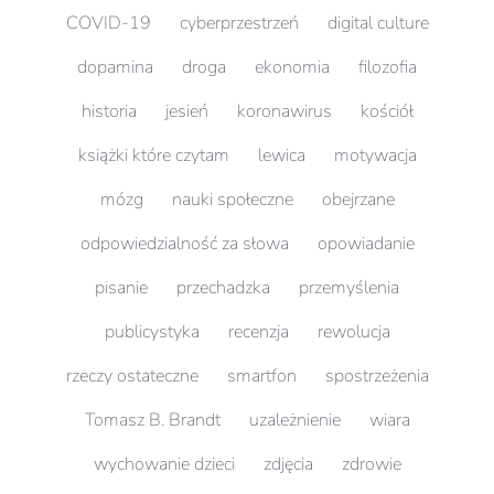
COVID-19
cyberprzestrzeń
digital culture
dopamina
droga
ekonomia
filozofia
historia
jesień
koronawirus
kościół
książki które czytam
lewica
motywacja
mózg
nauki społeczne
obejrzane
odpowiedzialność za słowa
opowiadanie
pisanie
przechadzka
przemyślenia
publicystyka
recenzja
rewolucja
rzeczy ostateczne
smartfon
spostrzeżenia
Tomasz B. Brandt
uzależnienie
wiara
wychowanie dzieci
zdjęcia
zdrowie