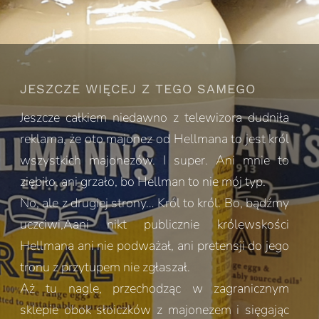
JESZCZE WIĘCEJ Z TEGO SAMEGO
Jeszcze całkiem niedawno z telewizora dudniła
reklama, że oto majonez od Hellmana to jest król
wszystkich majonezów. I super. Ani mnie to
ziębiło, ani grzało, bo Hellman to nie mój typ.
No, ale z drugiej strony… Król to król. Bo, bądźmy
uczciwi,Aani nikt publicznie królewskości
Hellmana ani nie podważał, ani pretensji do jego
tronu z przytupem nie zgłaszał.
Aż tu nagle, przechodząc w zagranicznym
sklepie obok słoiczków z majonezem i sięgając