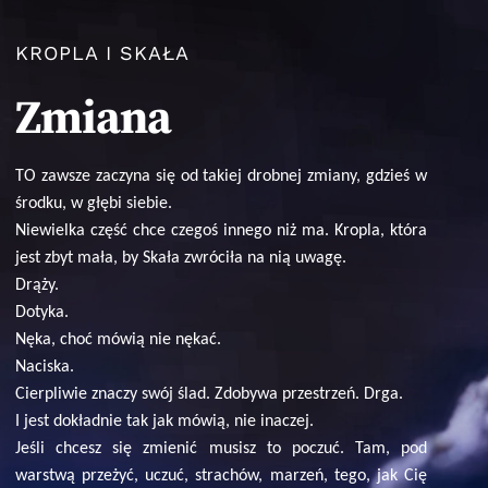
KROPLA I SKAŁA
Zmiana
TO zawsze zaczyna się od takiej drobnej zmiany, gdzieś w
środku, w głębi siebie.
Niewielka część chce czegoś innego niż ma. Kropla, która
jest zbyt mała, by Skała zwróciła na nią uwagę.
Drąży.
Dotyka.
Nęka, c
hoć mówią nie nękać.
Naciska.
Cierpliwie znaczy swój ślad.
Zdobywa przestrzeń. Drga.
I jest dokładnie tak jak mówią, nie inaczej.
Jeśli chcesz się zmienić musisz to poczuć. Tam, pod
warstwą przeżyć, uczuć, strachów, marzeń, tego, jak Cię