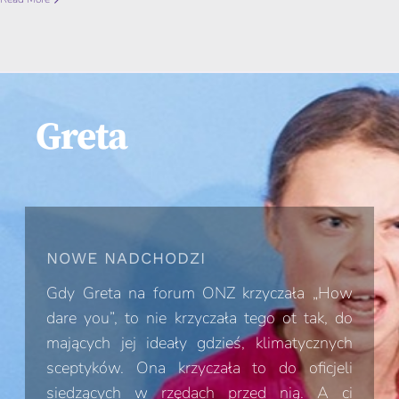
Greta
NOWE NADCHODZI
Gdy Greta na forum ONZ krzyczała „How
dare you”, to nie krzyczała tego ot tak, do
mających jej ideały gdzieś, klimatycznych
sceptyków. Ona krzyczała to do oficjeli
siedzących w rzędach przed nią. A ci