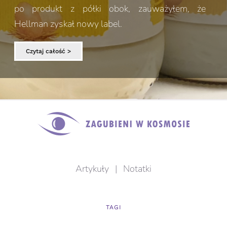
po produkt z półki obok, zauważyłem, że
Hellman zyskał nowy label.
Czytaj całość >
Artykuły
|
Notatki
TAGI