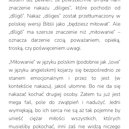
znaczenie nakazu „diliges”, które pochodzi od
„dīligō”. Nakaz „diliges” został przetłumaczony w
polskiej wersji Biblii jako „będziesz miłował”. Ale
„dīligō” ma szersze znaczenie niż „miłowanie” –
oznacza darzenie czcią, poważaniem, opieką,
troską, czy poświęceniem uwagi.
„Miłowanie” w języku polskim (podobnie jak „love”
w języku angielskim) kojarzy się bezpośrednio ze
stanem emocjonalnym i przez to jest (w
kontekście nakazu), jakoś ułomne. Bo nie da się
nakazać kochać drugiej osoby. Zatem tu już jest
mega fail, pole do zwątpień i nadużyć. Jedni
wymiękają, bo ich serca nie są aż tak pojemne by
unieść ciężar miłości wszystkich, których
musieliby pokochać, inni zaś nie widzą niczego