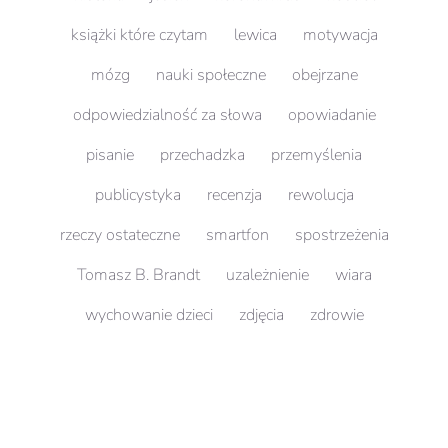
książki które czytam
lewica
motywacja
mózg
nauki społeczne
obejrzane
odpowiedzialność za słowa
opowiadanie
pisanie
przechadzka
przemyślenia
publicystyka
recenzja
rewolucja
rzeczy ostateczne
smartfon
spostrzeżenia
Tomasz B. Brandt
uzależnienie
wiara
wychowanie dzieci
zdjęcia
zdrowie