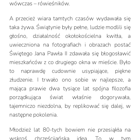
wówczas – rówieśników.
A przecież wiara tamtych czasów wydawała się
taka żywa. Świątynie były pełne, ludzie modlili się
głośno, działalność okołokościelna kwitła, a
uwieczniona na fotografiach i obrazach postać
Świętego Jana Pawła II zdawała się błogosławić
mieszkańców z co drugiego okna w mieście. Było
to naprawdę cudownie usypiające, piękne
złudzenie. I trwało ono sobie w najlepsze, a
mająca prawie dwa tysiące lat spójna filozofia
porządkująca świat właśnie dogorywała,
tajemniczo niezdolna, by replikować się dalej, w
następne pokolenia.
Młodzież lat 80-tych bowiem nie przesiąkła na
wskroś chrześcijańską ideą. To w tym