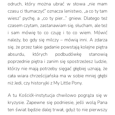
odruch, który można ubrać w słowa „nie mam
czasu ci tłumaczyć” oznacza lenistwo, „a co ty tam
wiesz” pychę, a „co ty pier…” gniew. Dlatego też
czasem czytam, zastanawiam się, słucham, ale też
i sam mówię to co czuję i to co wiem. Mówić
należy, bo gdy się milczy – mówią inni. A zdarza
się, że przez takie gadanie powstają kolejne piętra
absurdu, których podbudówkę stanowią
poprzednie piętra i zanim się spostrzeżesz ludzie,
którzy nie mają potrzeby sięgać głębiej uznają, że
cała wiara chrześcijańska ma w sobie mniej głębi
niż Jedi, czy historyjki z My Little Pony.
A tu Kościół-instytucja chwilowo pogrąża się w
kryzysie. Zapewne się podniesie, jeśli wolą Pana
ten świat będzie dalej trwał, gdyż to nie pierwszy