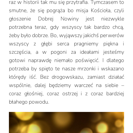
raz w historii tak mu się przytrafia. Tymczasem to
smutne, że się pogrąża bo misja Kościoła, czyli
głoszenie Dobrej Nowiny jest niezwykle
potrzebna teraz, gdy wszyscy tak bardzo chcą,
żeby było dobrze. Bo, wyjąwszy jakichś perwerów
wszyscy z głębi serca pragniemy piękna i
szczęścia, a w pogoni za ideałami jesteśmy
gotowi naprawdę niemało poświęcić. I dlatego
potrzeba by spięto te nasze mrzonki i wskazano
którędy iść. Bez drogowskazu, zamiast działać
wspólnie, dalej będziemy warczeć na siebie –
coraz głośniej, coraz ostrzej i z coraz bardziej
błahego powodu.