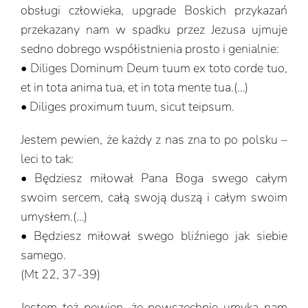
obsługi człowieka, upgrade Boskich przykazań
przekazany nam w spadku przez Jezusa ujmuje
sedno dobrego współistnienia prosto i genialnie:
• Diliges Dominum Deum tuum ex toto corde tuo,
et in tota anima tua, et in tota mente tua.(…)
• Diliges proximum tuum, sicut teipsum.
Jestem pewien, że każdy z nas zna to po polsku –
leci to tak:
• Będziesz miłował Pana Boga swego całym
swoim sercem, całą swoją duszą i całym swoim
umysłem.(…)
• Będziesz miłował swego bliźniego jak siebie
samego.
(Mt 22, 37-39)
Jestem też pewien, że powszechnie umyka nam