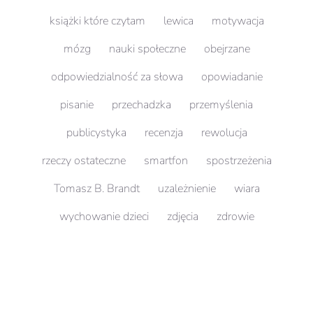
książki które czytam
lewica
motywacja
mózg
nauki społeczne
obejrzane
odpowiedzialność za słowa
opowiadanie
pisanie
przechadzka
przemyślenia
publicystyka
recenzja
rewolucja
rzeczy ostateczne
smartfon
spostrzeżenia
Tomasz B. Brandt
uzależnienie
wiara
wychowanie dzieci
zdjęcia
zdrowie