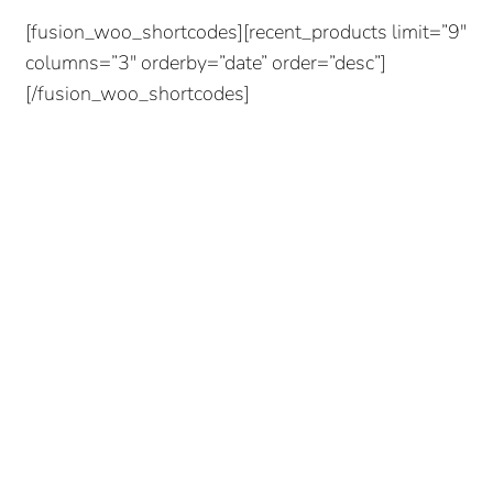
[fusion_woo_shortcodes][recent_products limit=”9″
columns=”3″ orderby=”date” order=”desc”]
[/fusion_woo_shortcodes]