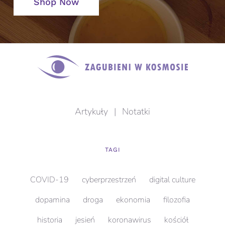
Shop Now
Artykuły
|
Notatki
TAGI
COVID-19
cyberprzestrzeń
digital culture
dopamina
droga
ekonomia
filozofia
historia
jesień
koronawirus
kościół