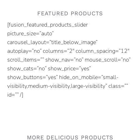
FEATURED PRODUCTS
[fusion_featured_products_slider
picture_size=”auto”
carousel_layout=”title_below_image”
autoplay=”no” columns=”2″ column_spacing=”12″
scroll_items=”” show_nav=”no” mouse_scroll=”no”
show_cats=”no” show_price=”yes”
show_buttons=”yes” hide_on_mobile=”small-
visibility,medium-visibility,large-visibility” class=””
id=”” /]
MORE DELICIOUS PRODUCTS