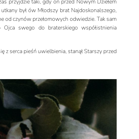
zas przyjdzie taki, gdy on przed Nowym Dziełem
j utkany był ów Młodszy brat Najdoskonalszego,
owane od czynów przełomowych odwiedzie. Tak sam
o Ojca swego do braterskiego współistnienia
 z serca pieśń uwielbienia, stanął Starszy przed