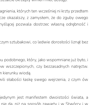
gnienia, których ten wcześniej ni krzty przedtem
cze okazalszy, z zamysłem, że do zguby owego
myślącej pozwala dostrzec własną odrębność i
czym sztubakowi, co ledwie dorosłości liznął bez
mu podobnego, który, jako wspomniane już było, i
ków wszczepionych, czy bezzasadnych natręctw.
m kierunku wiodą.
ili słabości łaskę swego wejrzenia, z czym ów
 jedynym jest manifestem dwoistości świata, a
ć nie da, niż na sposób zawarty i w Stwórcy i w