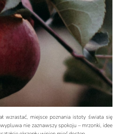
ł wzrastać, miejsce poznania istoty świata się
i wypluwa nie zaznawszy spokoju – mrzonki, idee
kształcie okrzepły winien mieć dostęp.