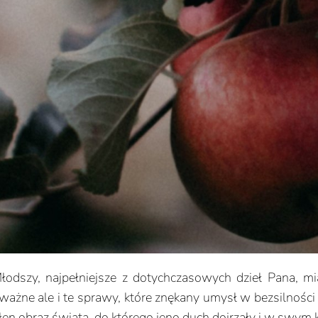
dszy, najpełniejsze z dotychczasowych dzieł Pana, mia
dważne ale i te sprawy, które znękany umysł w bezsilnośc
ełen obraz świata, do którego jeno duch dojrzały i w swym 