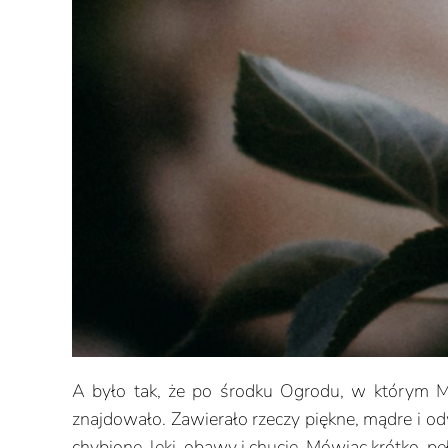
A było tak, że po środku Ogrodu, w którym Mło
znajdowało. Zawierało rzeczy piękne, mądre i o
chybione, lęki, obawy i chucie. Mówiąc krótko, p