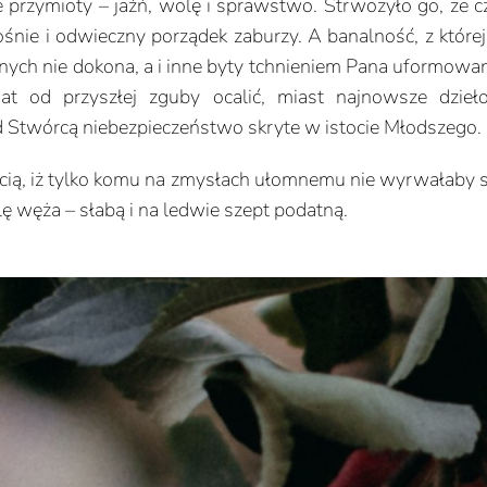
 przymioty – jaźń, wolę i sprawstwo. Strwożyło go, że c
śnie i odwieczny porządek zaburzy. A banalność, z które
itnych nie dokona, a i inne byty tchnieniem Pana uform
iat od przyszłej zguby ocalić, miast najnowsze dzieł
ed Stwórcą niebezpieczeństwo skryte w istocie Młodszego.
ią, iż tylko komu na zmysłach ułomnemu nie wyrwałaby się
 węża – słabą i na ledwie szept podatną.