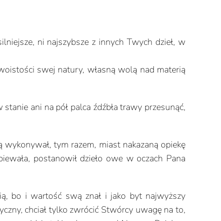
ilniejsze, ni najszybsze z innych Twych dzieł, w
dwoistości swej natury, własną wolą nad materią
 stanie ani na pół palca źdźbła trawy przesunąć,
orą wykonywał, tym razem, miast nakazaną opiekę
piewała, postanowił dzieło owe w oczach Pana
ią, bo i wartość swą znał i jako byt najwyższy
tyczny, chciał tylko zwrócić Stwórcy uwagę na to,