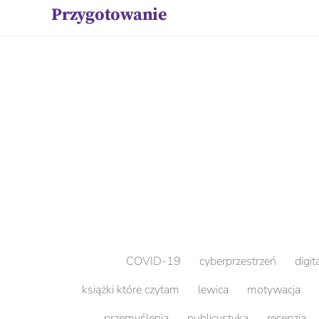
Przygotowanie
COVID-19
cyberprzestrzeń
digit
książki które czytam
lewica
motywacja
przemyślenia
publicystyka
recenzja