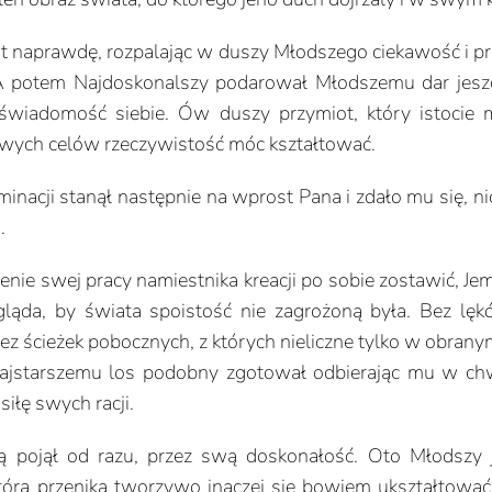
est naprawdę, rozpalając w duszy Młodszego ciekawość i pra
. A potem Najdoskonalszy podarował Młodszemu dar jesz
świadomość siebie. Ów duszy przymiot, który istocie 
swych celów rzeczywistość móc kształtować.
nacji stanął następnie na wprost Pana i zdało mu się, ni
.
enie swej pracy namiestnika kreacji po sobie zostawić, Je
ląda, by świata spoistość nie zagrożoną była. Bez lę
bez ścieżek pobocznych, z których nieliczne tylko w obrany
Najstarszemu los podobny zgotował odbierając mu w chw
siłę swych racji.
rą pojął od razu, przez swą doskonałość. Oto Młodszy
która przenika tworzywo inaczej się bowiem ukształtowa