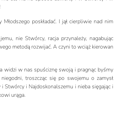
!
Młodszego poskładać. I jął cierpliwie nad nim
 jemu, nie Stwórcy, racja przynależy, nagabując
swego metodą rozwijać. A czyni to wciąż kierowan
rca widzi w nas spuściznę swoją i pragnąc byśmy
 niegodni, troszcząc się po swojemu o zamysł
 Stwórcy i Najdoskonalszemu i nieba sięgając i
kowi urąga.