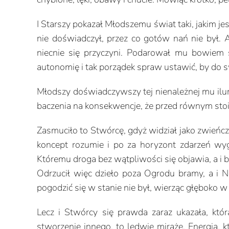
I Starszy pokazał Młodszemu świat taki, jakim j
nie doświadczył, przez co gotów nań nie był
niecnie się przyczyni. Podarował mu bowiem 
autonomię i tak porządek spraw ustawić, by do 
Młodszy doświadczywszy tej nienależnej mu ilumi
baczenia na konsekwencje, że przed równym stoi
Zasmuciło to Stwórcę, gdyż widział jako zwieńcz
koncept rozumie i po za horyzont zdarzeń wyg
Któremu droga bez wątpliwości się objawia, a i 
Odrzucił więc dzieło poza Ogrodu bramy, a i 
pogodzić się w stanie nie był, wierząc głęboko w 
Lecz i Stwórcy się prawda zaraz ukazała, któ
stworzenie innego, to ledwie miraże. Energia, 