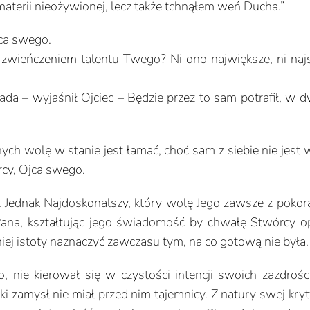
materii nieożywionej, lecz także tchnąłem weń Ducha.”
jca swego.
 zwieńczeniem talentu Twego? Ni ono największe, ni najs
a – wyjaśnił Ojciec – Będzie przez to sam potrafił, w 
h wolę w stanie jest łamać, choć sam z siebie nie jest w
rcy, Ojca swego.
ec. Jednak Najdoskonalszy, który wolę Jego zawsze z pok
Pana, kształtując jego świadomość by chwałę Stwórcy o
ej istoty naznaczyć zawczasu tym, na co gotową nie była.
, nie kierował się w czystości intencji swoich zazdrośc
ski zamysł nie miał przed nim tajemnicy. Z natury swej kry