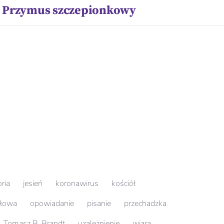
Przymus szczepionkowy
Do
oria
jesień
koronawirus
kościół
słowa
opowiadanie
pisanie
przechadzka
Tomasz B. Brandt
uzależnienie
wiara