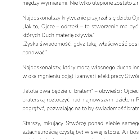
między wymiarami. Nie tylko ulepione zostało z 
Najdoskonalszy krytycznie przyjrzał się dziełu O
„Jak to, Ojcze – odrzekł – to stworzenie ma być
których Duch materię ożywia.”
„Zyska świadomość, gdyż taką właściwość posiad
panować.”
Najdoskonalszy, który mocą własnego ducha innyc
w oka mgnieniu pojął i zamysł i efekt pracy Stwó
„Istota owa będzie ci bratem” – obwieścił Ojci
braterską roztoczyć nad najnowszym dziełem 
pogrążyć, pozwalając na to by świadomość bratni
Starszy, miłujący Stwórcę ponad siebie samego
szlachetnością czystą był w swej istocie. A i bo