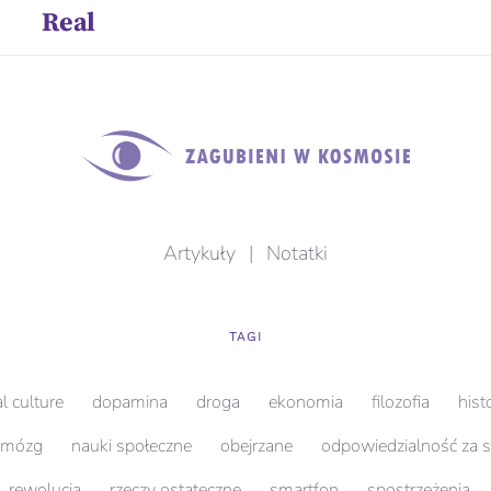
Real
Artykuły
|
Notatki
TAGI
al culture
dopamina
droga
ekonomia
filozofia
hist
mózg
nauki społeczne
obejrzane
odpowiedzialność za 
rewolucja
rzeczy ostateczne
smartfon
spostrzeżenia