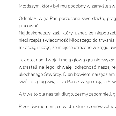
Młodszym, który był mu podobny w zamyśle swo
Odnalazł więc Pan porzucone swe dzieło, prag
pracować.
Najdoskonalszy zaś, który uznał, że niepotrzeb
nieokrzepłą świadomość Młodszego do trwania w d
miłością, i licząc, że miejsce utracone w kręgu 
Tak oto, nad Twoją i moją głową gra niezwykła 
wzrastali na jego chwałę, odrębność naszą r
ukochanego Stwórcy. Dlań bowiem narzędziem je
swój los plugawiąc. I za Pana swego mając i Stw
A trwa to dla nas tak długo, żeśmy zapomnieli, g
Przez ów moment, co w strukturze eonów zaledw