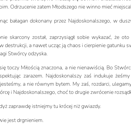
im. Odrzucenie zatem Młodszego nie winno mieć miejsca
nąc bałagan dokonany przez Najdoskonalszego, w duszy 
nie skarcony został, zaprzysiągł sobie wykazać, że oto
estrukcji, a nawet ucząc ją chaos i cierpienie gatunku 
uwagi Stwórcy odzyska.
się toczy Miłością znaczona, a nie nienawiścią. Bo Stwó
espektując zarazem. Najdoskonalszy zaś indukuje żeśmy
steśmy, a nie równym bytem. My zaś, rozdarci, ulegamy i
órcę i Najdoskonalszego, choć to drugie zwrócenie rozsąd
dyż zaprawdę istniejmy tu krócej niż gwiazdy.
ie jest drgnieniem.