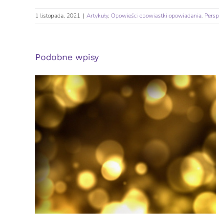
1 listopada, 2021
|
Artykuły
,
Opowieści opowiastki opowiadania
,
Pers
Podobne wpisy