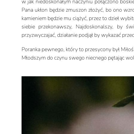
w jak niedoskonałym naczyniu połączono boskie
Pana ukłon będzie zmuszon złożyć, bo ono wzro
kamieniem będzie mu ciążyć, przez to dzieł wyb
siebie przekonawszy, Najdoskonalszy, by św
przyzwyczajać, działanie podjął by wykazać prz
Poranka pewnego, który to przesycony był Miłośc
Młodszym do czynu swego niecnego pętając wolę