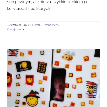
suń pewnym, ale nie-za-szybkim krokiem po
korytarzach, po których
10 czerwca, 2021
|
Notatki
,
Perspektywy
Czytaj dalej