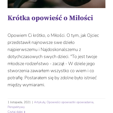
Krótka opowieść o Miłości
Opowiem Ci krótko, o Miłości. O tym, jak Ojciec
przedstawił najnowsze swe dzieło
najpierwszemu i Najdoskonalszemu z
dotychczasowych swych dzieci. "To jest twoje
młodsze rodzeństwo - zaczął - W dziele jego
stworzenia zawarłem wszystko co wiem i co
potrafię. Postarałem się by zdolne było istnieć
między wymiarami.
1 listopada, 2021
|
Artykuły
,
Opowieści opowiastki opowiadania
,
Perspektywy
Czytaj dalej