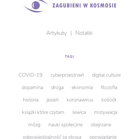
Artykuły
|
Notatki
TAGI
COVID-19
cyberprzestrzeń
digital culture
dopamina
droga
ekonomia
filozofia
historia
jesień
koronawirus
kościół
książki które czytam
lewica
motywacja
mózg
nauki społeczne
obejrzane
odpowiedzialność za słowa
opowiadanie