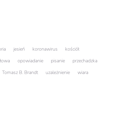
oria
jesień
koronawirus
kościół
słowa
opowiadanie
pisanie
przechadzka
Tomasz B. Brandt
uzależnienie
wiara