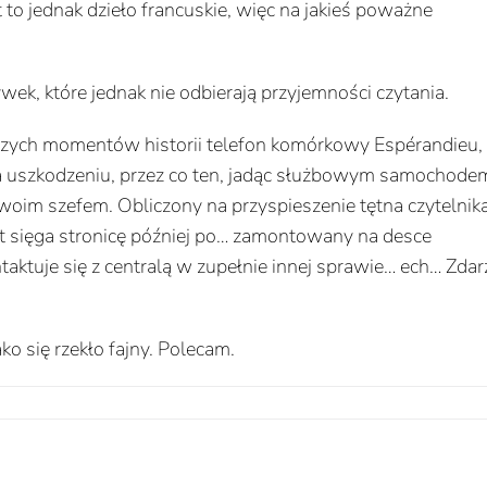
 to jednak dzieło francuskie, więc na jakieś poważne
wek, które jednak nie odbierają przyjemności czytania.
szych momentów historii telefon komórkowy Espérandieu,
a uszkodzeniu, przez co ten, jadąc służbowym samochode
woim szefem. Obliczony na przyspieszenie tętna czytelnik
t sięga stronicę później po… zamontowany na desce
ntaktuje się z centralą w zupełnie innej sprawie… ech… Zdar
ko się rzekło fajny. Polecam.