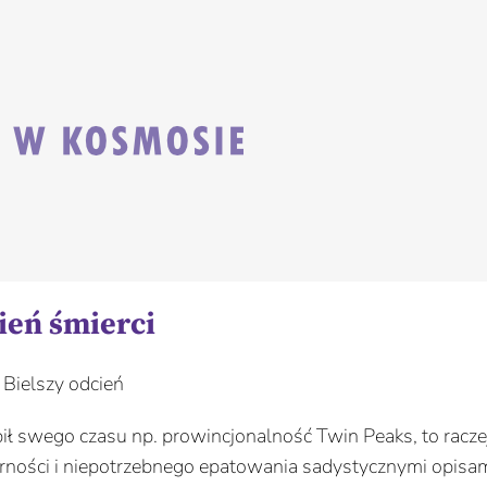
ień śmierci
ubił swego czasu np. prowincjonalność Twin Peaks, to racze
garności i niepotrzebnego epatowania sadystycznymi opisa