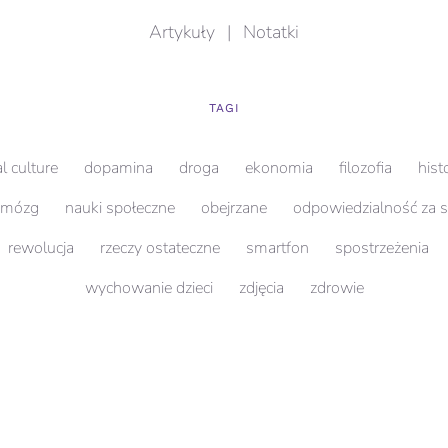
Artykuły
|
Notatki
TAGI
al culture
dopamina
droga
ekonomia
filozofia
hist
mózg
nauki społeczne
obejrzane
odpowiedzialność za 
rewolucja
rzeczy ostateczne
smartfon
spostrzeżenia
wychowanie dzieci
zdjęcia
zdrowie