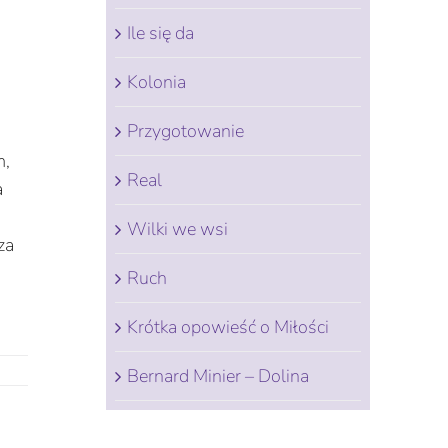
Ile się da
Kolonia
Przygotowanie
m,
Real
a
Wilki we wsi
za
Ruch
Krótka opowieść o Miłości
Bernard Minier – Dolina