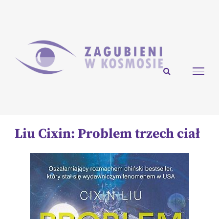
Przejdź
do
zawartości
Liu Cixin: Problem trzech ciał