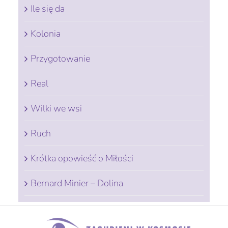
Ile się da
Kolonia
Przygotowanie
Real
Wilki we wsi
Ruch
Krótka opowieść o Miłości
Bernard Minier – Dolina