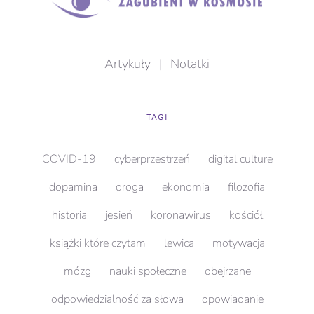
Artykuły
|
Notatki
TAGI
COVID-19
cyberprzestrzeń
digital culture
dopamina
droga
ekonomia
filozofia
historia
jesień
koronawirus
kościół
książki które czytam
lewica
motywacja
mózg
nauki społeczne
obejrzane
odpowiedzialność za słowa
opowiadanie